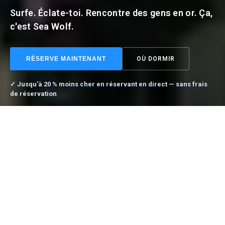
Surfe. Éclate-toi. Rencontre des gens en or. Ça,
c'est Sea Wolf.
RÉSERVE MAINTENANT
OÙ DORMIR
✓ Jusqu'à 20 % moins cher en réservant en direct — sans frais
de réservation
✓ Até 20% mais barato reservando direto — sem taxa de reserva
RESERVAR AGORA
▾
BIENVENUE, LOBITO
BIENVENUE DANS LA
FAMÍLIA SEA WOLF.
TU ARRIVES SEUL, TU