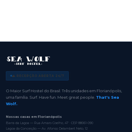
🌊 RECEPÇÃO ABERTA 24/7
O Maior Surf Hostel do Brasil. Três unidades em Florianópolis,
uma família. Surf. Have fun. Meet great people.
That's Sea
Wolf.
Nossas casas em Florianópolis
Barra da Lagoa — Rua Amaro Coelho, 47 · CEP 88061-090
Lagoa da Conceição — Av. Afonso Delambert Neto, 12