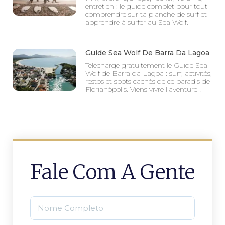
entretien : le guide complet pour tout
comprendre sur ta planche de surf et
apprendre à surfer au Sea Wolf.
Guide Sea Wolf De Barra Da Lagoa
Télécharge gratuitement le Guide Sea
Wolf de Barra da Lagoa : surf, activités,
restos et spots cachés de ce paradis de
Florianópolis. Viens vivre l’aventure !
Fale Com A Gente