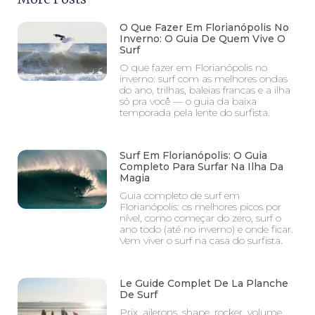
O Que Fazer Em Florianópolis No
Inverno: O Guia De Quem Vive O
Surf
O que fazer em Florianópolis no
inverno: surf com as melhores ondas
do ano, trilhas, baleias francas e a ilha
só pra você — o guia da baixa
temporada pela lente do surfista.
Surf Em Florianópolis: O Guia
Completo Para Surfar Na Ilha Da
Magia
Guia completo de surf em
Florianópolis: os melhores picos por
nível, como começar do zero, surf o
ano todo (até no inverno) e onde ficar.
Vem viver o surf na casa do surfista.
Le Guide Complet De La Planche
De Surf
Prix, ailerons, shape, rocker, volume,