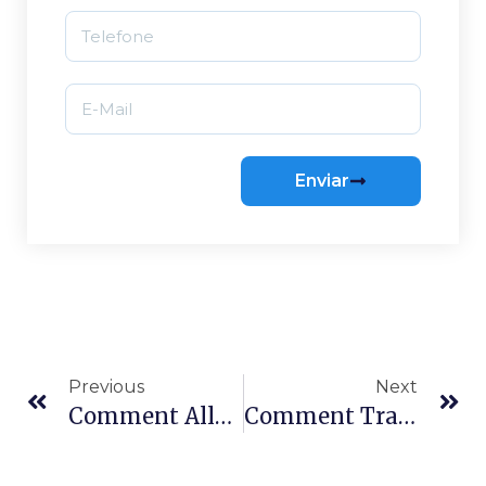
Enviar
Previous
Next
Comment Aller À La Barra Da Lagoa : Bus, Voiture, Uber Et Transfert
Comment Transformer Un Voyage Ordinaire En Expérience Inoubliable À Florianópolis