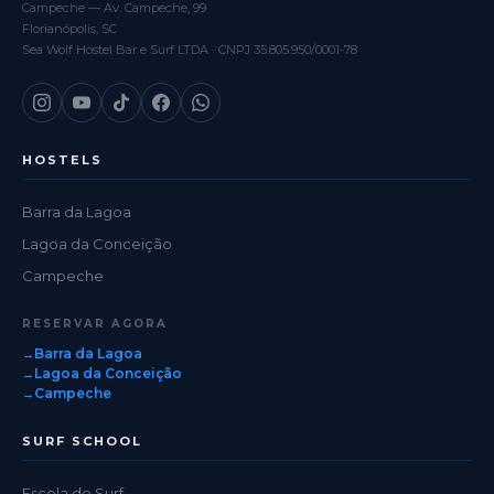
Campeche — Av. Campeche, 99
Florianópolis, SC
Sea Wolf Hostel Bar e Surf LTDA · CNPJ 35.805.950/0001-78
HOSTELS
Barra da Lagoa
Lagoa da Conceição
Campeche
RESERVAR AGORA
Barra da Lagoa
Lagoa da Conceição
Campeche
SURF SCHOOL
Escola de Surf