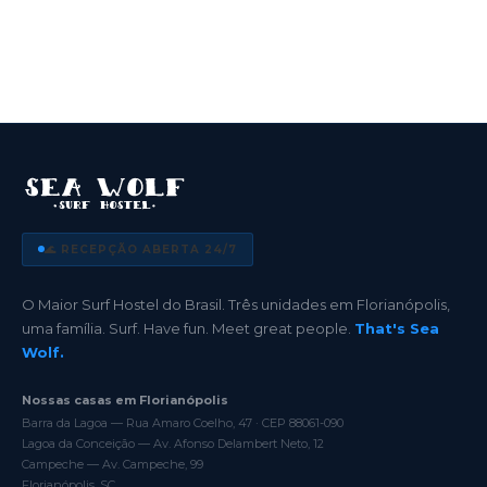
🌊 RECEPÇÃO ABERTA 24/7
O Maior Surf Hostel do Brasil. Três unidades em Florianópolis,
uma família. Surf. Have fun. Meet great people.
That's Sea
Wolf.
Nossas casas em Florianópolis
Barra da Lagoa — Rua Amaro Coelho, 47 · CEP 88061-090
Lagoa da Conceição — Av. Afonso Delambert Neto, 12
Campeche — Av. Campeche, 99
Florianópolis, SC