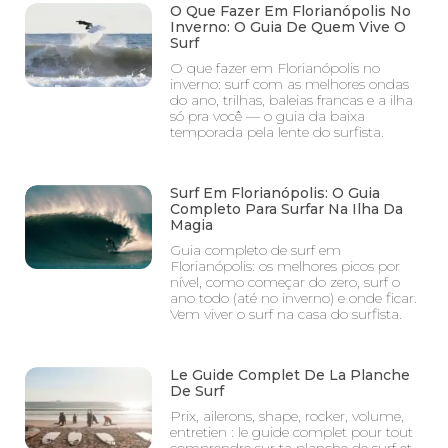
O Que Fazer Em Florianópolis No
Inverno: O Guia De Quem Vive O
Surf
O que fazer em Florianópolis no
inverno: surf com as melhores ondas
do ano, trilhas, baleias francas e a ilha
só pra você — o guia da baixa
temporada pela lente do surfista.
Surf Em Florianópolis: O Guia
Completo Para Surfar Na Ilha Da
Magia
Guia completo de surf em
Florianópolis: os melhores picos por
nível, como começar do zero, surf o
ano todo (até no inverno) e onde ficar.
Vem viver o surf na casa do surfista.
Le Guide Complet De La Planche
De Surf
Prix, ailerons, shape, rocker, volume,
entretien : le guide complet pour tout
comprendre sur ta planche de surf et