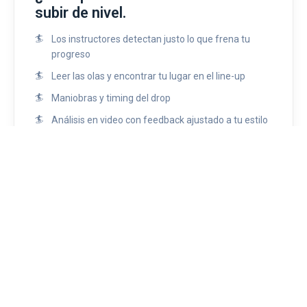
subir de nivel.
Los instructores detectan justo lo que frena tu
progreso
Leer las olas y encontrar tu lugar en el line-up
Maniobras y timing del drop
Análisis en video con feedback ajustado a tu estilo
✓ Até 20% mais barato reservando direto — sem taxa de reserva
RESERVAR AGORA
▾
CÓMO SON LAS CLASES
TODO VIENE INCLUIDO EN
TU