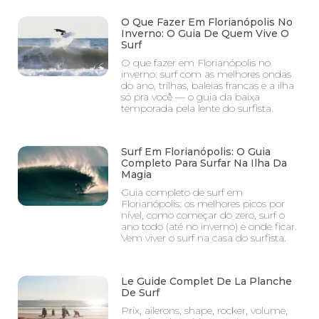
O Que Fazer Em Florianópolis No
Inverno: O Guia De Quem Vive O
Surf
O que fazer em Florianópolis no
inverno: surf com as melhores ondas
do ano, trilhas, baleias francas e a ilha
só pra você — o guia da baixa
temporada pela lente do surfista.
Surf Em Florianópolis: O Guia
Completo Para Surfar Na Ilha Da
Magia
Guia completo de surf em
Florianópolis: os melhores picos por
nível, como começar do zero, surf o
ano todo (até no inverno) e onde ficar.
Vem viver o surf na casa do surfista.
Le Guide Complet De La Planche
De Surf
Prix, ailerons, shape, rocker, volume,