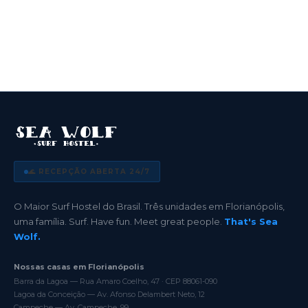
🌊 RECEPÇÃO ABERTA 24/7
O Maior Surf Hostel do Brasil. Três unidades em Florianópolis,
uma família. Surf. Have fun. Meet great people.
That's Sea
Wolf.
Nossas casas em Florianópolis
Barra da Lagoa — Rua Amaro Coelho, 47 · CEP 88061-090
Lagoa da Conceição — Av. Afonso Delambert Neto, 12
Campeche — Av. Campeche, 99