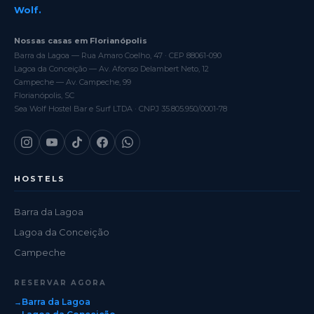
Wolf.
Nossas casas em Florianópolis
Barra da Lagoa — Rua Amaro Coelho, 47 · CEP 88061-090
Lagoa da Conceição — Av. Afonso Delambert Neto, 12
Campeche — Av. Campeche, 99
Florianópolis, SC
Sea Wolf Hostel Bar e Surf LTDA · CNPJ 35.805.950/0001-78
HOSTELS
Barra da Lagoa
Lagoa da Conceição
Campeche
RESERVAR AGORA
Barra da Lagoa