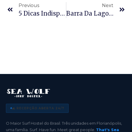
Previous
Next
5 Dicas Indispensáveis Para Aprender A Surfar
Barra Da Lagoa Ou Lagoa Da Conceição: Onde Se Hospedar Em Florianópolis?
🌊 RECEPÇÃO ABERTA 24/7
O Maior Surf Hostel do Brasil. Três unidades em Florianópolis,
uma família. Surf. Have fun. Meet great people.
That's Sea