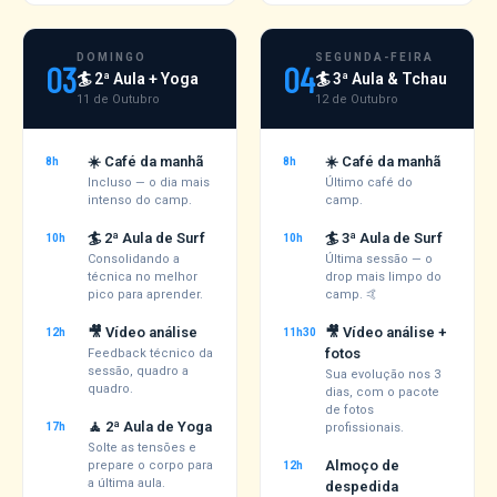
DOMINGO
SEGUNDA-FEIRA
03
04
🏄 2ª Aula + Yoga
🏄 3ª Aula & Tchau
11 de Outubro
12 de Outubro
☀️ Café da manhã
☀️ Café da manhã
8h
8h
Incluso — o dia mais
Último café do
intenso do camp.
camp.
🏄 2ª Aula de Surf
🏄 3ª Aula de Surf
10h
10h
Consolidando a
Última sessão — o
técnica no melhor
drop mais limpo do
pico para aprender.
camp. 🤙
🎥 Vídeo análise
🎥 Vídeo análise +
12h
11h30
fotos
Feedback técnico da
sessão, quadro a
Sua evolução nos 3
quadro.
dias, com o pacote
de fotos
🧘 2ª Aula de Yoga
17h
profissionais.
Solte as tensões e
Almoço de
prepare o corpo para
12h
a última aula.
despedida