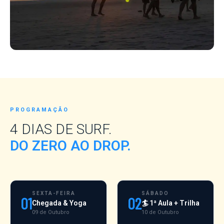
PROGRAMAÇÃO
4 DIAS DE SURF.
DO ZERO AO DROP.
SEXTA-FEIRA
SÁBADO
01
02
Chegada & Yoga
🏄 1ª Aula + Trilha
09 de Outubro
10 de Outubro