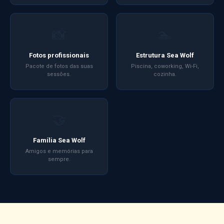
📸
🏊
Fotos profissionais
Estrutura Sea Wolf
Pacote de fotos das suas
Piscina, coworking, Wi-Fi,
sessões.
cozinha.
🤝
Família Sea Wolf
Amigos e memórias para
sempre.