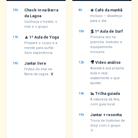
Check-in na Barra
☀️ Café da manhã
15h
8h
da Lagoa
Incluso — abasteça
para o dia.
Conheça o hostel, o
mar e o grupo.
🏄 1ª Aula de Surf
10h
🧘 1ª Aula de Yoga
Primeira vez na
17h
prancha. Instrutor e
Prepare o corpo e a
equipamento
mente para surfar.
inclusos.
Sem experiência.
🎥 Vídeo análise
12h
Jantar livre
19h
Assista à sua própria
Frutos do mar na
aula e veja
Barra da Lagoa. 🦞
exatamente o que
ajustar.
🥾 Trilha guiada
14h
A natureza da ilha,
com guia local.
Jantar + resenha
19h
Troca de histórias de
drop com o grupo.
🤙