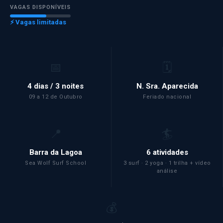
VAGAS DISPONÍVEIS
⚡ Vagas limitadas
📅
🗓️
4 dias / 3 noites
N. Sra. Aparecida
09 a 12 de Outubro
Feriado nacional
📍
🏄
Barra da Lagoa
6 atividades
Sea Wolf Surf School
3 surf · 2 yoga · 1 trilha + vídeo
análise
💰