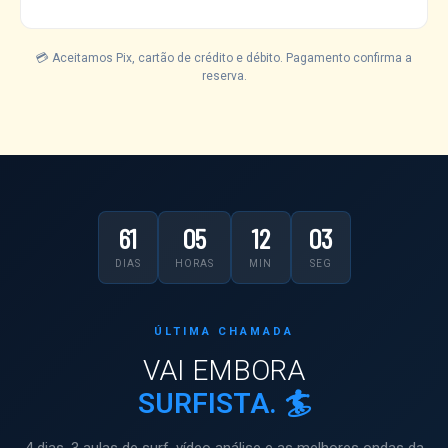
💳 Aceitamos Pix, cartão de crédito e débito. Pagamento confirma a
reserva.
61
05
12
03
DIAS
HORAS
MIN
SEG
ÚLTIMA CHAMADA
VAI EMBORA
SURFISTA. 🏄