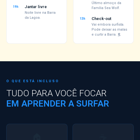
Último almoço da
Jantar livre
19h
Família Sea Wolf.
Noite livre na Barra
da Lagoa.
Check-out
13h
Vai embora surfista.
Pode deixar as malas
e curtir a Barra. 🏄
O QUE ESTÁ INCLUSO
TUDO PARA VOCÊ FOCAR
EM APRENDER A SURFAR
🏠
☕