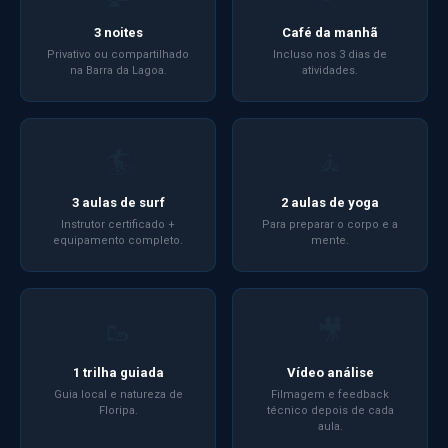
3 noites
Café da manhã
Privativo ou compartilhado
Incluso nos 3 dias de
na Barra da Lagoa.
atividades.
🏄
🧘
3 aulas de surf
2 aulas de yoga
Instrutor certificado +
Para preparar o corpo e a
equipamento completo.
mente.
🥾
🎥
1 trilha guiada
Vídeo análise
Guia local e natureza de
Filmagem e feedback
Floripa.
técnico depois de cada
aula.