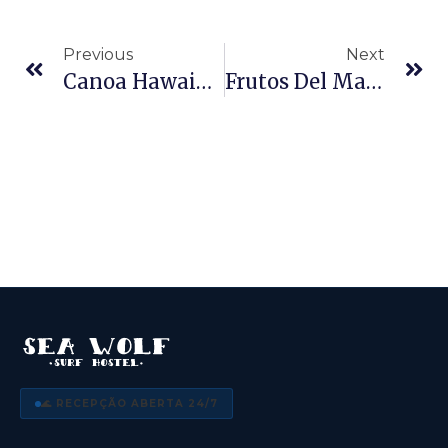
Previous
Next
Canoa Hawaiana En Florianópolis: Guía Para Remar En La Lagoa Da Conceição
Frutos Del Mar En Florianópolis: Guía De Dónde Comer En La Isla
🌊 RECEPÇÃO ABERTA 24/7