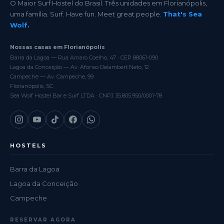
O Maior Surf Hostel do Brasil. Três unidades em Florianópolis,
uma família. Surf. Have fun. Meet great people.
That's Sea
Wolf.
Nossas casas em Florianópolis
Barra da Lagoa — Rua Amaro Coelho, 47 · CEP 88061-090
Lagoa da Conceição — Av. Afonso Delambert Neto, 12
Campeche — Av. Campeche, 99
Florianópolis, SC
Sea Wolf Hostel Bar e Surf LTDA · CNPJ 35.805.950/0001-78
HOSTELS
Barra da Lagoa
Lagoa da Conceição
Campeche
RESERVAR AGORA