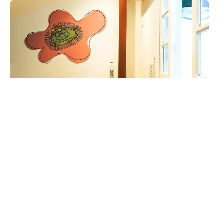
✓ Até 20% mais barato reservando direto — sem taxa de reserva
RESERVAR AGORA
▾
UNE JOURNÉE DANS LA VIE
DE CEUX QUI RESTENT.