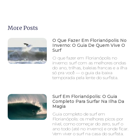
More Posts
O Que Fazer Em Florianópolis No
Inverno: O Guia De Quem Vive O
Surf
O que fazer em Florianópolis no
inverno: surf com as melhores ondas
do ano, trilhas, baleias francas e a ilha
só pra você — o guia da baixa
temporada pela lente do surfista.
Surf Em Florianópolis: O Guia
Completo Para Surfar Na Ilha Da
Magia
Guia completo de surf em
Florianópolis: os melhores picos por
nível, como começar do zero, surf o
ano todo (até no inverno) e onde ficar.
Vem viver o surf na casa do surfista.