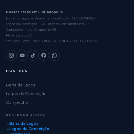
Nossas casas em Florianópolis
Barra da Lagoa — Rua Amaro Coelho, 47 · CEP 88061-090
Lagoa da Conceição — Av. Afonso Delambert Neto, 12
Campeche — Av. Campeche, 99
Florianópolis, SC
Sea Wolf Hostel Bar e Surf LTDA · CNPJ 35.805.950/0001-78
HOSTELS
Barra da Lagoa
Lagoa da Conceição
Campeche
RESERVAR AGORA
Barra da Lagoa
Lagoa da Conceição