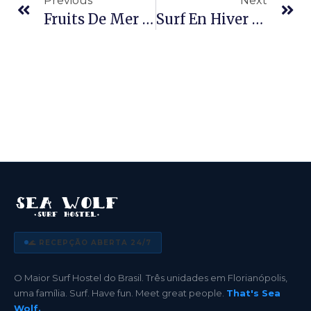
Previous
Next
Fruits De Mer À Florianópolis : Le Guide Où Manger Sur L’île
Surf En Hiver À Florianópolis : Le Guide Complet Pour Profiter De La Meilleure Saison De Vagues
🌊 RECEPÇÃO ABERTA 24/7
O Maior Surf Hostel do Brasil. Três unidades em Florianópolis,
uma família. Surf. Have fun. Meet great people.
That's Sea
Wolf.