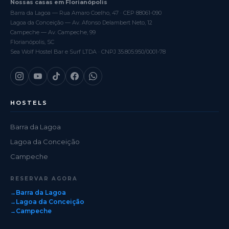
Nossas casas em Florianópolis
Barra da Lagoa — Rua Amaro Coelho, 47 · CEP 88061-090
Lagoa da Conceição — Av. Afonso Delambert Neto, 12
Campeche — Av. Campeche, 99
Florianópolis, SC
Sea Wolf Hostel Bar e Surf LTDA · CNPJ 35.805.950/0001-78
HOSTELS
Barra da Lagoa
Lagoa da Conceição
Campeche
RESERVAR AGORA
Barra da Lagoa
Lagoa da Conceição
Campeche