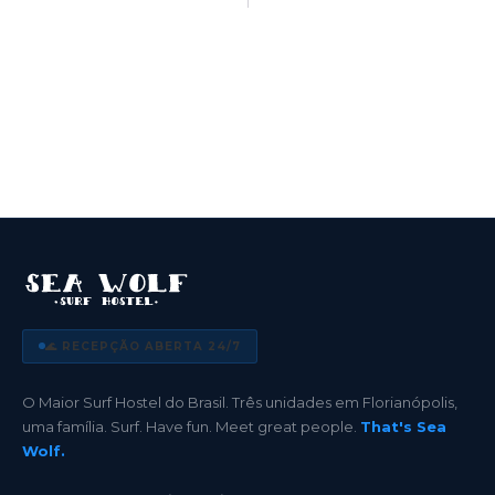
🌊 RECEPÇÃO ABERTA 24/7
O Maior Surf Hostel do Brasil. Três unidades em Florianópolis,
uma família. Surf. Have fun. Meet great people.
That's Sea
Wolf.