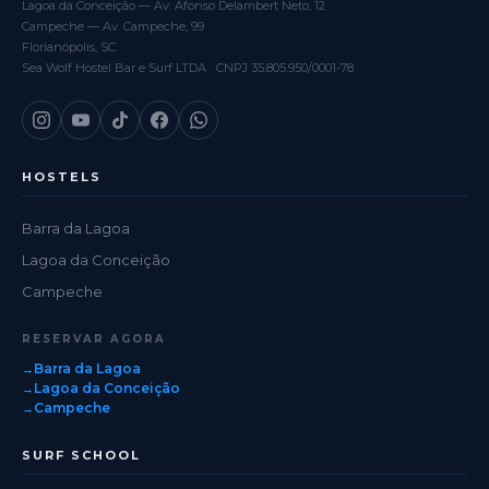
Lagoa da Conceição — Av. Afonso Delambert Neto, 12
Campeche — Av. Campeche, 99
Florianópolis, SC
Sea Wolf Hostel Bar e Surf LTDA · CNPJ 35.805.950/0001-78
HOSTELS
Barra da Lagoa
Lagoa da Conceição
Campeche
RESERVAR AGORA
Barra da Lagoa
Lagoa da Conceição
Campeche
SURF SCHOOL