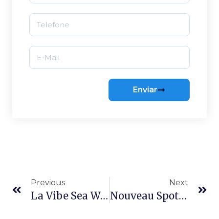
Enviar
Previous
Next
La Vibe Sea Wolf Hostels : Bien Plus Qu’un Hébergement, Une Façon De Vivre Floripa
Nouveau Spot : Sea Wolf Hostel Débarque Au Campeche, Le Joyau Du Surf À Florianópolis !