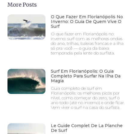
More Posts
O Que Fazer Em Florianópolis No
Inverno: O Guia De Quem Vive O
Surf
O que fazer em Florianópolis no
inverno: surf com as melhores ondas
do ano, trilhas, baleias francas e a ilha
só pra você — o guia da baixa
temporada pela lente do surfista.
Surf Em Florianópolis: O Guia
Completo Para Surfar Na Ilha Da
Magia
Guia completo de surf em
Florianópolis: os melhores picos por
nível, como começar do zero, surf o
ano todo (até no inverno) e onde ficar.
Vem viver o surf na casa do surfista.
Le Guide Complet De La Planche
De Surf