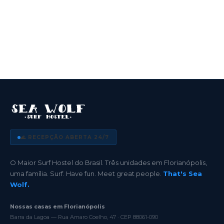
🌊 RECEPÇÃO ABERTA 24/7
O Maior Surf Hostel do Brasil. Três unidades em Florianópolis,
uma família. Surf. Have fun. Meet great people.
That's Sea
Wolf.
Nossas casas em Florianópolis
Barra da Lagoa — Rua Amaro Coelho, 47 · CEP 88061-090