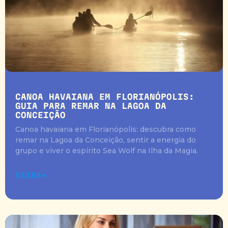
CANOA HAVAIANA EM FLORIANÓPOLIS:
GUIA PARA REMAR NA LAGOA DA
CONCEIÇÃO
Canoa havaiana em Florianópolis: descubra como
remar na Lagoa da Conceição, sentir a energia do
grupo e viver o espírito Sea Wolf na Ilha da Magia.
SAIBA+