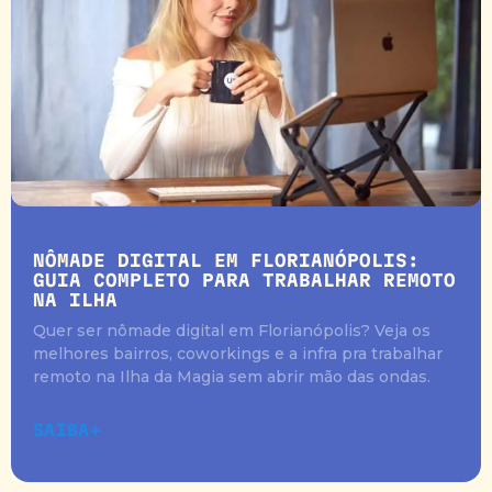
NÔMADE DIGITAL EM FLORIANÓPOLIS:
GUIA COMPLETO PARA TRABALHAR REMOTO
NA ILHA
Quer ser nômade digital em Florianópolis? Veja os
melhores bairros, coworkings e a infra pra trabalhar
remoto na Ilha da Magia sem abrir mão das ondas.
SAIBA+