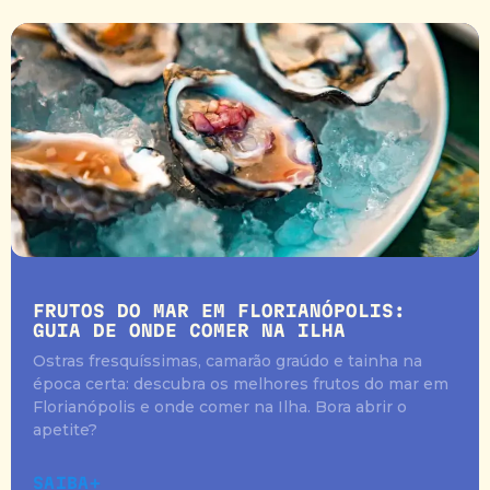
FRUTOS DO MAR EM FLORIANÓPOLIS:
GUIA DE ONDE COMER NA ILHA
Ostras fresquíssimas, camarão graúdo e tainha na
época certa: descubra os melhores frutos do mar em
Florianópolis e onde comer na Ilha. Bora abrir o
apetite?
SAIBA+