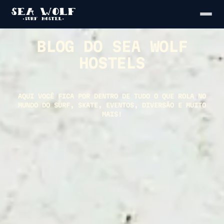
BLOG DO SEA WOLF
HOSTELS
AQUI VOCÊ FICA POR DENTRO DE TUDO O QUE ROLA NO
MUNDO DO SURF, SKATE, EVENTOS, DIVERSÃO E MUITO
MAIS!