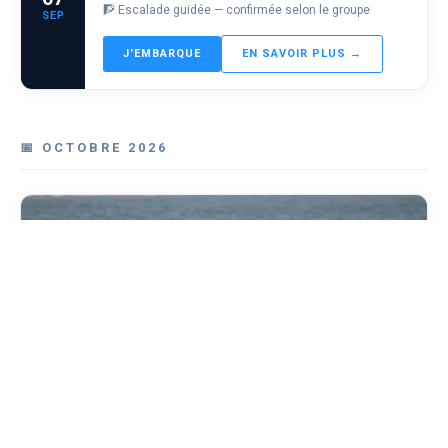
🧗 Escalade guidée — confirmée selon le groupe
SEP
J'EMBARQUE
EN SAVOIR PLUS →
📅 OCTOBRE 2026
✓ Até 20% mais barato reservando direto — sem taxa de reserva
RESERVAR AGORA
▾
📍 Barra da Lagoa · 3 jours
LOBITOS SURF CAMP
🗓 Week-end prolongé
Lobitos Surf Camp — Débutant · Octobre