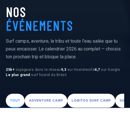
NOS
ÉVÉNEMENTS
Surf camps, aventure, la tribu et toute l'eau salée que tu
peux encaisser. Le calendrier 2026 au complet — choisis
ton prochain trip et bloque ta place.
25k+
voyageurs dans le réseau
9,3
sur Hostelworld
4,7
sur Google
Le plus grand
surf hostel du Brésil
TOUT
ADVENTURE CAMP
LOBITOS SURF CAMP
SURF