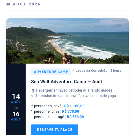
📅 AOÛT 2026
📍 Lagoa da Conceição · 2 jours
ADVENTURE CAMP
Sea Wolf Adventure Camp — Août
🏠 Hébergement avec petit-déj
·
🌿 1 rando guidée
·
14
🛶 1 session de canoë hawaïen
·
🧘 1 cours de yoga
AOÛT
2 personnes, privé :
R$ 1.180,00
AU
1 personne, privé :
R$ 770,00
16
1 personne, partagé :
R$ 550,00
AOÛT
RÉSERVE TA PLACE