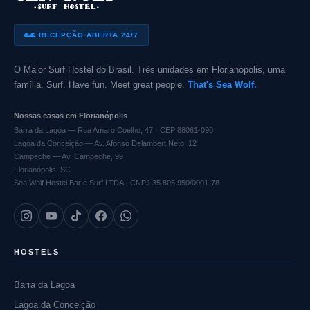
🌊 RECEPÇÃO ABERTA 24/7
O Maior Surf Hostel do Brasil. Três unidades em Florianópolis, uma
família. Surf. Have fun. Meet great people.
That's Sea Wolf.
Nossas casas em Florianópolis
Barra da Lagoa — Rua Amaro Coelho, 47 · CEP 88061-090
Lagoa da Conceição — Av. Afonso Delambert Neto, 12
Campeche — Av. Campeche, 99
Florianópolis, SC
Sea Wolf Hostel Bar e Surf LTDA · CNPJ 35.805.950/0001-78
HOSTELS
Barra da Lagoa
Lagoa da Conceição