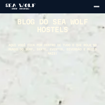
BLOG DO SEA WOLF
HOSTELS
AQUI VOCÊ FICA POR DENTRO DE TUDO O QUE ROLA NO
MUNDO DO SURF, SKATE, EVENTOS, DIVERSÃO E MUITO
MAIS!