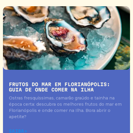
FRUTOS DO MAR EM FLORIANÓPOLIS:
GUIA DE ONDE COMER NA ILHA
Ostras fresquíssimas, camarão graúdo e tainha na
época certa: descubra os melhores frutos do mar em
Florianópolis e onde comer na Ilha. Bora abrir o
apetite?
SAIBA+