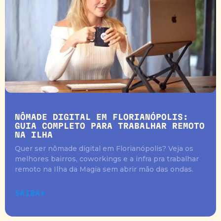
NÔMADE DIGITAL EM FLORIANÓPOLIS:
GUIA COMPLETO PARA TRABALHAR REMOTO
NA ILHA
Quer ser nômade digital em Florianópolis? Veja os
melhores bairros, coworkings e a infra pra trabalhar
remoto na Ilha da Magia sem abrir mão das ondas.
SAIBA+