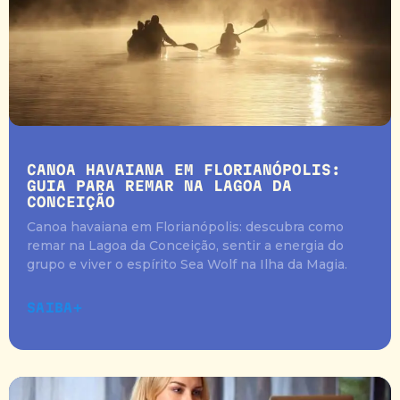
CANOA HAVAIANA EM FLORIANÓPOLIS:
GUIA PARA REMAR NA LAGOA DA
CONCEIÇÃO
Canoa havaiana em Florianópolis: descubra como
remar na Lagoa da Conceição, sentir a energia do
grupo e viver o espírito Sea Wolf na Ilha da Magia.
SAIBA+