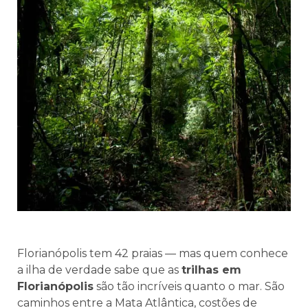
Florianópolis tem 42 praias — mas quem conhece
a ilha de verdade sabe que as
trilhas em
Florianópolis
são tão incríveis quanto o mar. São
caminhos entre a Mata Atlântica, costões de