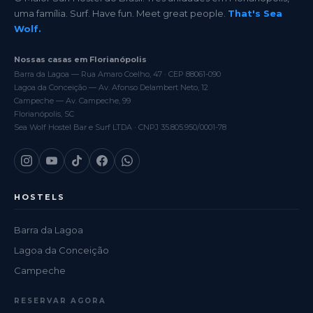
uma família. Surf. Have fun. Meet great people.
That's Sea
Wolf.
Nossas casas em Florianópolis
Barra da Lagoa — Rua Amaro Coelho, 47 · CEP 88061-090
Lagoa da Conceição — Av. Afonso Delambert Neto, 12
Campeche — Av. Campeche, 99
Florianópolis, SC
Sea Wolf Hostel Bar e Surf LTDA · CNPJ 35.805.950/0001-78
HOSTELS
Barra da Lagoa
Lagoa da Conceição
Campeche
RESERVAR AGORA