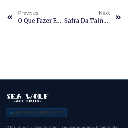
Previous
Next
O Que Fazer Em Florianópolis No Inverno: Guia Completo Da Ilha
Safra Da Tainha Em Florianópolis 2026: Guia Completo Da Temporada
🌊 RECEPÇÃO ABERTA 24/7
O Maior Surf Hostel do Brasil. Três unidades em Florianópolis,